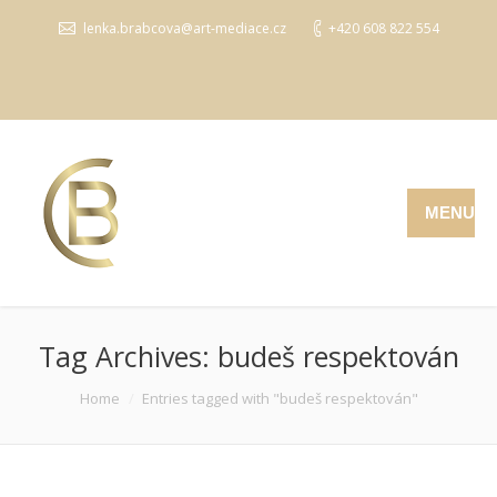
lenka.brabcova@art-mediace.cz
+420 608 822 554
MENU
Tag Archives:
budeš respektován
You are here:
Home
Entries tagged with "budeš respektován"