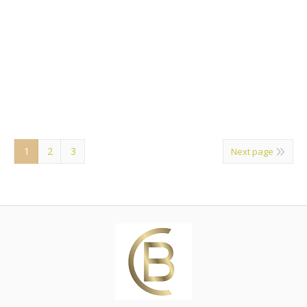
v mateřské školce. Tohle jsem se tam naučil: O
všechno se rozděl. Hraj fér. Nikoho nebij. Vracej věci
tam, kde jsi je našel. Uklízej po sobě. Neber si nic, co
Ti nepatří. Když někomu ublížíš, řekni promiň.…
22.11.2017
Články
Autor:
Dr. Lenka Brabcová
1
2
3
Next page