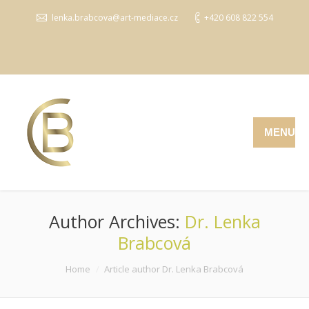
lenka.brabcova@art-mediace.cz
+420 608 822 554
MENU
Author Archives:
Dr. Lenka
Brabcová
You are here:
Home
Article author Dr. Lenka Brabcová