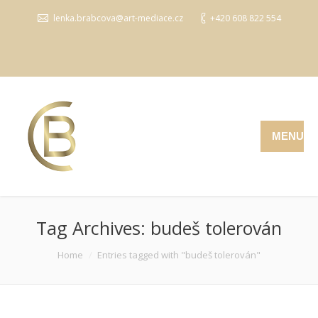
lenka.brabcova@art-mediace.cz
+420 608 822 554
MENU
Tag Archives:
budeš tolerován
You are here:
Home
Entries tagged with "budeš tolerován"