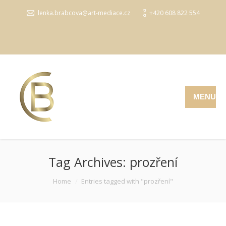
lenka.brabcova@art-mediace.cz
+420 608 822 554
MENU
Tag Archives:
prozření
You are here:
Home
Entries tagged with "prozření"