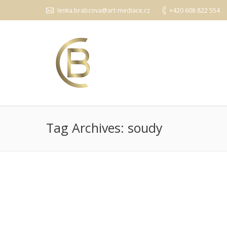
lenka.brabcova@art-mediace.cz
+420 608 822 554
Tag Archives:
soudy