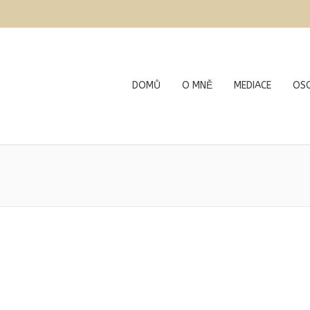
DOMŮ
O MNĚ
MEDIACE
OSO
You are here: